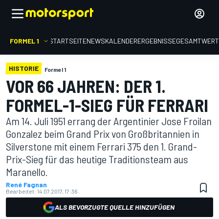
FORMEL 1
STARTSEITE
NEWS
KALENDER
ERGEBNISSE
GESAMTWER
HISTORIE
Formel 1
VOR 66 JAHREN: DER 1.
FORMEL-1-SIEG FÜR FERRARI
Am 14. Juli 1951 errang der Argentinier Jose Froilan
Gonzalez beim Grand Prix von Großbritannien in
Silverstone mit einem Ferrari 375 den 1. Grand-
Prix-Sieg für das heutige Traditionsteam aus
Maranello.
René Fagnan
Bearbeitet:
14.07.2017, 17:36
ALS BEVORZUGTE QUELLE HINZUFÜGEN