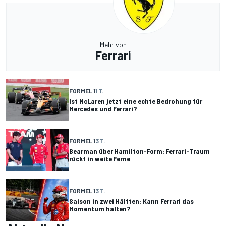
Mehr von
Ferrari
FORMEL 1
1 T.
Ist McLaren jetzt eine echte Bedrohung für
Mercedes und Ferrari?
FORMEL 1
3 T.
Bearman über Hamilton-Form: Ferrari-Traum
rückt in weite Ferne
FORMEL 1
3 T.
Saison in zwei Hälften: Kann Ferrari das
Momentum halten?