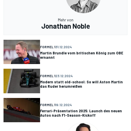
Mehr von
Jonathan Noble
FORMEL 1
31.12.2024
Martin Brundle vom britischen König zum OBE
ernannt
FORMEL 1
23.12.2024
Modern statt old-school: So will Aston Martin
das Ruder herumreißen
FORMEL 1
19.12.2024
Ferrari-Präsentation 2025: Launch des neuen
Autos nach F1-Season-Kickoff