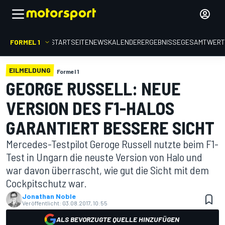
FORMEL 1
STARTSEITE
NEWS
KALENDER
ERGEBNISSE
GESAMTWER
EILMELDUNG
Formel 1
GEORGE RUSSELL: NEUE
VERSION DES F1-HALOS
GARANTIERT BESSERE SICHT
Mercedes-Testpilot Geroge Russell nutzte beim F1-
Test in Ungarn die neuste Version von Halo und
war davon überrascht, wie gut die Sicht mit dem
Cockpitschutz war.
Jonathan Noble
Veröffentlicht:
03.08.2017, 10:55
ALS BEVORZUGTE QUELLE HINZUFÜGEN