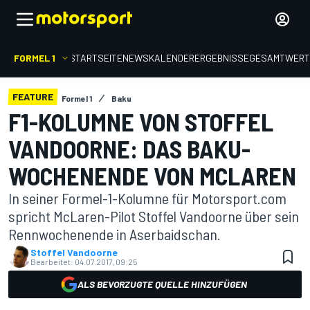
FORMEL 1
STARTSEITE
NEWS
KALENDER
ERGEBNISSE
GESAMTWER
FEATURE
Formel 1
Baku
F1-KOLUMNE VON STOFFEL
VANDOORNE: DAS BAKU-
WOCHENENDE VON MCLAREN
In seiner Formel-1-Kolumne für Motorsport.com
spricht McLaren-Pilot Stoffel Vandoorne über sein
Rennwochenende in Aserbaidschan.
Stoffel Vandoorne
Bearbeitet:
04.07.2017, 09:25
ALS BEVORZUGTE QUELLE HINZUFÜGEN