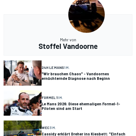
Mehr von
Stoffel Vandoorne
24H LE MANS
1 M.
"Wir brauchen Chaos" - Vandoornes
ernüchternde Diagnose nach Beginn
FORMEL 1
1 M.
Le Mans 2026: Diese ehemaligen Formel-1-
Piloten sind am Start
WEC
3 M.
Cassidy erklärt Dreher ins Kiesbett: "Einfach