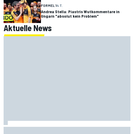
FORMEL 1
4 T.
Andrea Stella: Piastris Wutkommentare in
Ungarn "absolut kein Problem"
Aktuelle News
MotoGP-Liveticker Silverstone: Raul Fernandez führt