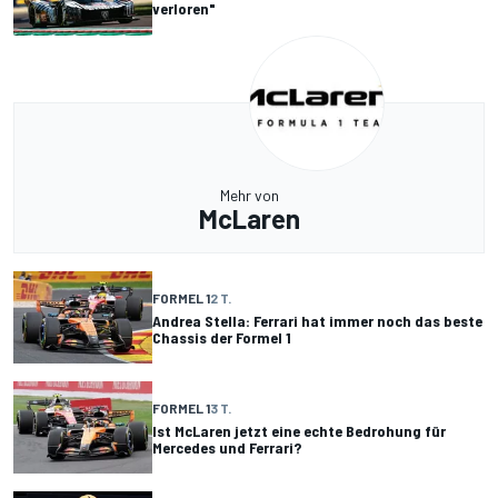
verloren"
Mehr von
McLaren
FORMEL 1
2 T.
Andrea Stella: Ferrari hat immer noch das beste
Chassis der Formel 1
FORMEL 1
3 T.
Ist McLaren jetzt eine echte Bedrohung für
Mercedes und Ferrari?