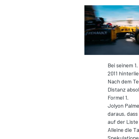
DTM
Bei seinem 1
2011 hinterli
Nach dem Tes
Distanz absol
Formel 1.
Jolyon Palme
daraus, dass
auf der List
Alleine die T
Spekulatione