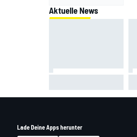
Aktuelle News
Armpump-OP bei Bagnaia:
Mer
Probleme der aktuellen Ducati als
"Ko
Ursache
vor
Lade Deine Apps herunter