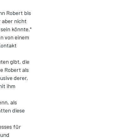
n Robert bis
r aber nicht
 sein könnte."
len von einem
Kontakt
ten gibt, die
e Robert als
usive derer,
it ihm
nn, als
tten diese
esses für
 und