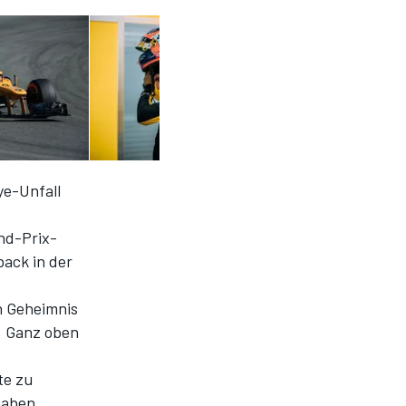
ye-Unfall
nd-Prix-
back in der
n Geheimnis
. Ganz oben
te zu
haben.