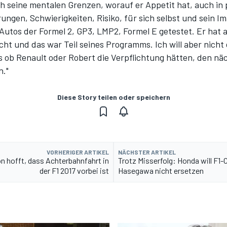
uch seine mentalen Grenzen, worauf er Appetit hat, auch in
ngen, Schwierigkeiten, Risiko, für sich selbst und sein Im
Autos der Formel 2, GP3, LMP2, Formel E getestet. Er hat a
ht und das war Teil seines Programms. Ich will aber nicht
s ob Renault oder Robert die Verpflichtung hätten, den nä
n."
Diese Story teilen oder speichern
VORHERIGER ARTIKEL
NÄCHSTER ARTIKEL
n hofft, dass Achterbahnfahrt in
Trotz Misserfolg: Honda will F1-
der F1 2017 vorbei ist
Hasegawa nicht ersetzen