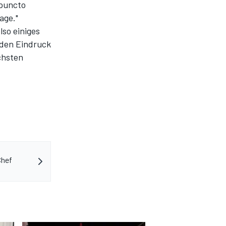
 puncto
age."
lso einiges
 den Eindruck
chsten
Chef