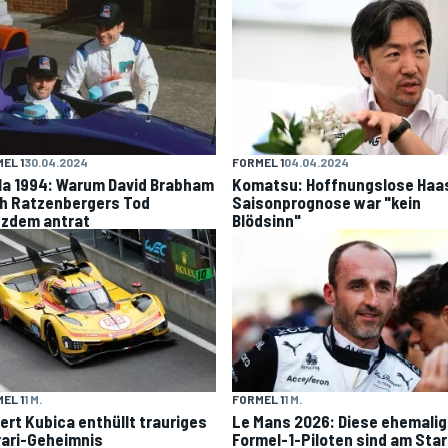
EL 1
30.04.2024
FORMEL 1
04.04.2024
la 1994: Warum David Brabham
Komatsu: Hoffnungslose Haa
h Ratzenbergers Tod
Saisonprognose war "kein
tzdem antrat
Blödsinn"
EL 1
1 M.
FORMEL 1
1 M.
ert Kubica enthüllt trauriges
Le Mans 2026: Diese ehemali
rari-Geheimnis
Formel-1-Piloten sind am Star