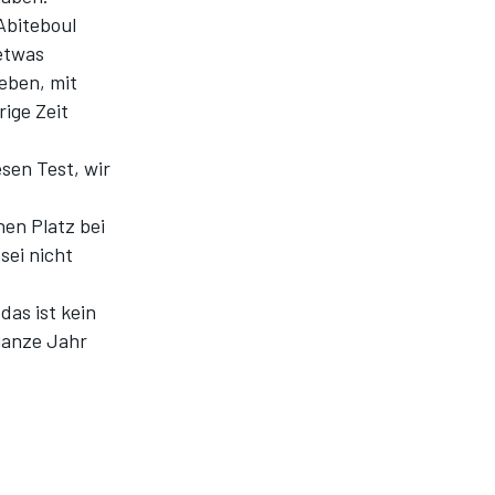
 Abiteboul
 etwas
ieben, mit
rige Zeit
esen Test, wir
nen Platz bei
sei nicht
as ist kein
 ganze Jahr