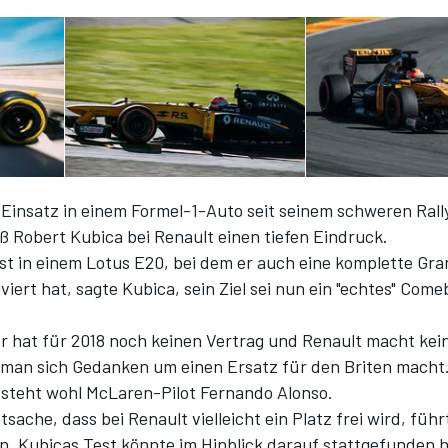
. Einsatz in einem Formel-1-Auto seit seinem schweren Rall
eß Robert Kubica bei Renault einen tiefen Eindruck.
t in einem Lotus E20, bei dem er auch eine komplette Gra
viert hat, sagte Kubica, sein Ziel sei nun ein "echtes" Come
r hat für 2018 noch keinen Vertrag und Renault macht kei
 man sich Gedanken um einen Ersatz für den Briten macht
e steht wohl McLaren-Pilot Fernando Alonso.
atsache, dass bei Renault vielleicht ein Platz frei wird, führ
n, Kubicas Test könnte im Hinblick darauf stattgefunden 