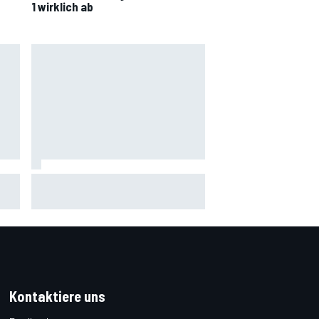
1 wirklich ab
FIA erklärt das Dilemma mit den
Algorithmen in den F1-Powerunits
Kontaktiere uns