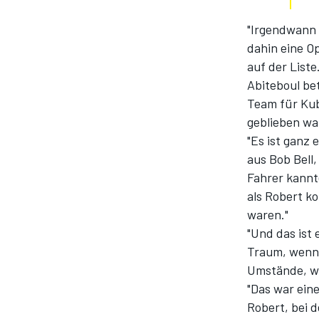
"Irgendwann 
dahin eine Op
auf der Liste
Abiteboul bet
Team für Kub
geblieben wa
"Es ist ganz 
aus Bob Bell,
SPORTWAGEN
Fahrer kannt
als Robert k
waren."
"Und das ist
Traum, wenn 
Umstände, wi
"Das war eine
Robert, bei 