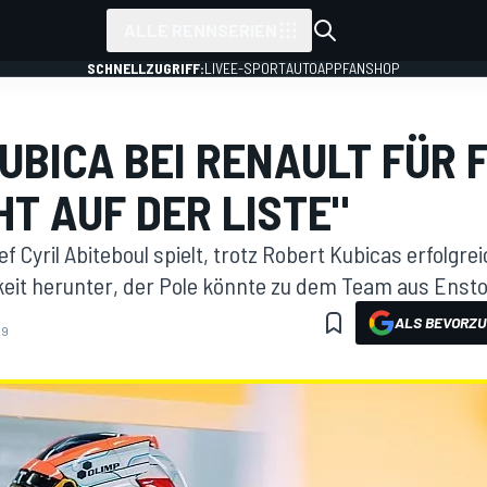
ALLE RENNSERIEN
SCHNELLZUGRIFF:
LIVE
E-SPORT
AUTO
APP
FANSHOP
UBICA BEI RENAULT FÜR 
HT AUF DER LISTE"
 Cyril Abiteboul spielt, trotz Robert Kubicas erfolgre
hkeit herunter, der Pole könnte zu dem Team aus Ens
ALS BEVORZU
29