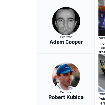
Mehr von
FORM
Adam Cooper
Imo
nac
tro
Mehr von
FORM
Robert Kubica
Rob
Fer