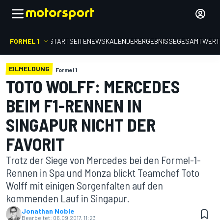
FORMEL 1
STARTSEITE
NEWS
KALENDER
ERGEBNISSE
GESAMTWER
EILMELDUNG
Formel 1
TOTO WOLFF: MERCEDES
BEIM F1-RENNEN IN
SINGAPUR NICHT DER
FAVORIT
Trotz der Siege von Mercedes bei den Formel-1-
Rennen in Spa und Monza blickt Teamchef Toto
Wolff mit einigen Sorgenfalten auf den
kommenden Lauf in Singapur.
Jonathan Noble
Bearbeitet:
06.09.2017, 11:23