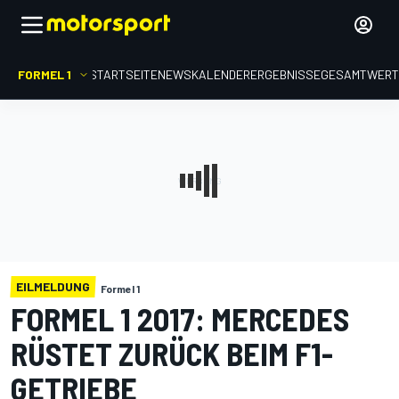
FORMEL 1
STARTSEITE
NEWS
KALENDER
ERGEBNISSE
GESAMTWER
EILMELDUNG
Formel 1
FORMEL 1 2017: MERCEDES
RÜSTET ZURÜCK BEIM F1-
GETRIEBE