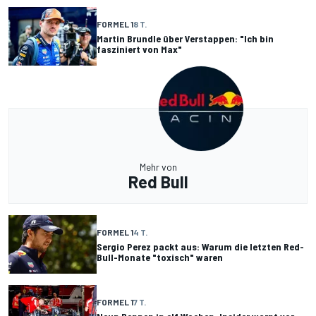
FORMEL 1
8 T.
Martin Brundle über Verstappen: "Ich bin
fasziniert von Max"
Mehr von
Red Bull
FORMEL 1
4 T.
Sergio Perez packt aus: Warum die letzten Red-
Bull-Monate "toxisch" waren
FORMEL 1
7 T.