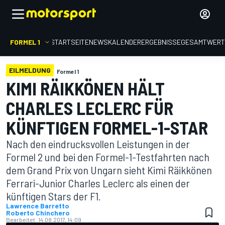
FORMEL 1
STARTSEITE
NEWS
KALENDER
ERGEBNISSE
GESAMTWER
EILMELDUNG
Formel 1
KIMI RÄIKKÖNEN HÄLT
CHARLES LECLERC FÜR
KÜNFTIGEN FORMEL-1-STAR
Nach den eindrucksvollen Leistungen in der
Formel 2 und bei den Formel-1-Testfahrten nach
dem Grand Prix von Ungarn sieht Kimi Räikkönen
Ferrari-Junior Charles Leclerc als einen der
künftigen Stars der F1.
Lawrence Barretto
Roberto Chinchero
Bearbeitet:
14.08.2017, 14:09