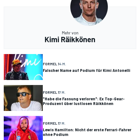
Mehr von
Kimi Räikkönen
FORMEL 1
4 M.
Falscher Name auf Podium für Kimi Antonelli
FORMEL 1
7 M.
"Habe die Fassung verloren": Ex Top-Gear-
Produzent über lustlosen Räikkönen
FORMEL 1
7 M.
Lewis Hamilton: Nicht der erste Ferrari-Fahrer
ohne Podium