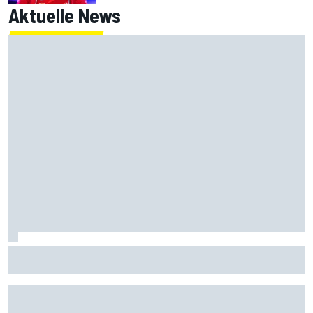
Aktuelle News
MotoGP-Liveticker Silverstone: Aprilia-Trio im Sprint vorn,
Marquez P9