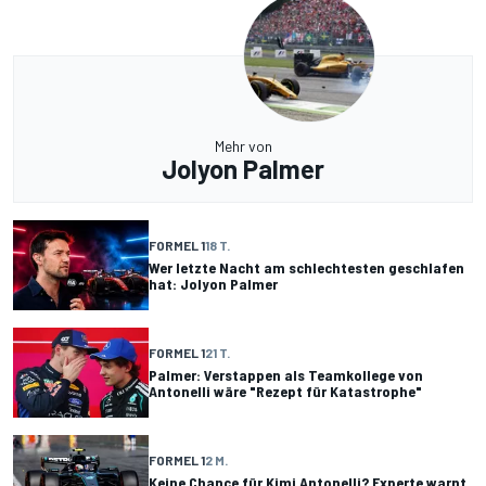
Mehr von
Jolyon Palmer
FORMEL 1
18 T.
Wer letzte Nacht am schlechtesten geschlafen
hat: Jolyon Palmer
FORMEL 1
21 T.
Palmer: Verstappen als Teamkollege von
Antonelli wäre "Rezept für Katastrophe"
FORMEL 1
2 M.
Keine Chance für Kimi Antonelli? Experte warnt