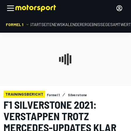
FORMEL 1
STARTSEITE
NEWS
KALENDER
ERGEBNISSE
GESAMTWER
TRAININGSBERICHT
Formel 1
Silverstone
F1 SILVERSTONE 2021:
VERSTAPPEN TROTZ
MERCEDES-UPDATES KLAR