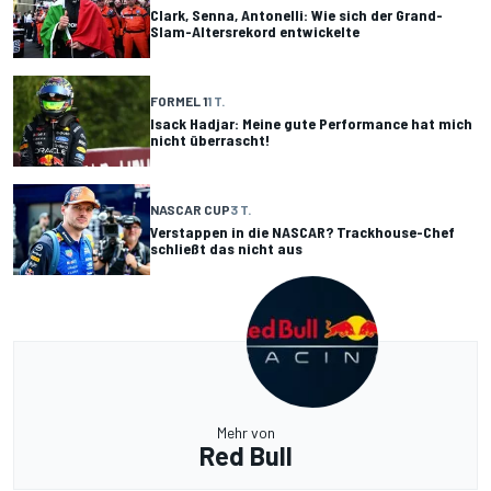
Clark, Senna, Antonelli: Wie sich der Grand-
Slam-Altersrekord entwickelte
FORMEL 1
1 T.
Isack Hadjar: Meine gute Performance hat mich
nicht überrascht!
NASCAR CUP
3 T.
Verstappen in die NASCAR? Trackhouse-Chef
schließt das nicht aus
Mehr von
Red Bull