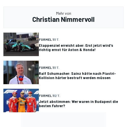
Mehr von
Christian Nimmervoll
FORMEL 1
11 T.
Etappenziel erreicht aber: Erst jetzt wird's
richtig ernst für Aston & Honda!
FORMEL 1
11 T.
Ralf Schumacher: Sainz hätte nach Piastri-
Kollision härter bestraft werden müssen
FORMEL 1
12 T.
Jetzt abstimmen: Wer waren in Budapest die
besten Fahrer?