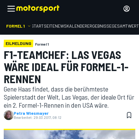
FORMEL 1
STARTSEITE
NEWS
KALENDER
ERGEBNISSE
GESAMTWER
EILMELDUNG
Formel 1
F1-TEAMCHEF: LAS VEGAS
WÄRE IDEAL FÜR FORMEL-1-
RENNEN
Gene Haas findet, dass die berühmteste
Spielerstadt der Welt, Las Vegas, der ideale Ort für
ein 2. Formel-1-Rennen in den USA wäre.
Petra Wiesmayer
Bearbeitet:
29.03.2017, 08:12