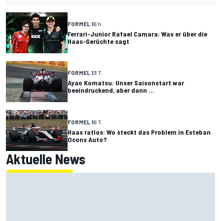
FORMEL 1
6 h
Ferrari-Junior Rafael Camara: Was er über die
Haas-Gerüchte sagt
FORMEL 1
3 T.
Ayao Komatsu: Unser Saisonstart war
beeindruckend, aber dann ...
FORMEL 1
6 T.
Haas ratlos: Wo steckt das Problem in Esteban
Ocons Auto?
Aktuelle News