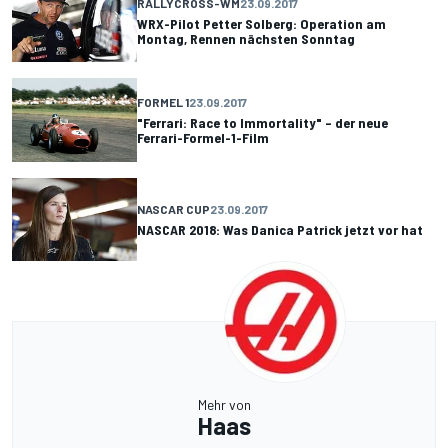
RALLYCROSS-WM
23.09.2017
WRX-Pilot Petter Solberg: Operation am
Montag, Rennen nächsten Sonntag
FORMEL 1
23.09.2017
"Ferrari: Race to Immortality" – der neue
Ferrari-Formel-1-Film
NASCAR CUP
23.09.2017
NASCAR 2018: Was Danica Patrick jetzt vor hat
Mehr von
Haas