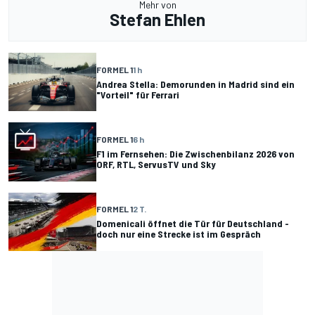
Mehr von
Stefan Ehlen
FORMEL 1
1 h
Andrea Stella: Demorunden in Madrid sind ein
"Vorteil" für Ferrari
FORMEL 1
6 h
F1 im Fernsehen: Die Zwischenbilanz 2026 von
ORF, RTL, ServusTV und Sky
FORMEL 1
2 T.
Domenicali öffnet die Tür für Deutschland -
doch nur eine Strecke ist im Gespräch