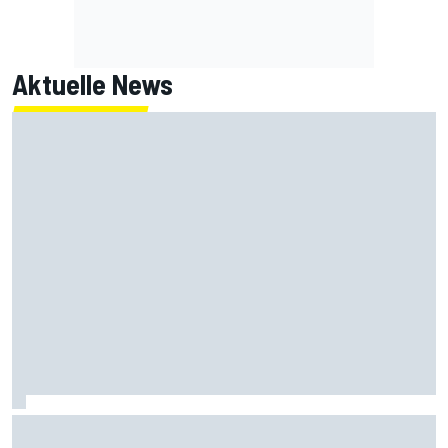
Aktuelle News
Kevin Estre von IMSA bestraft: Schuld an Kollision mit
Aitken