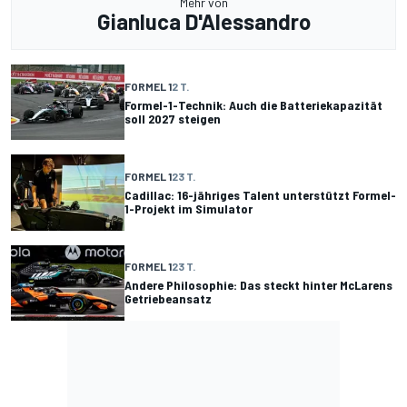
Mehr von
Gianluca D'Alessandro
FORMEL 1
2 T.
Formel-1-Technik: Auch die Batteriekapazität
soll 2027 steigen
FORMEL 1
23 T.
Cadillac: 16-jähriges Talent unterstützt Formel-
1-Projekt im Simulator
FORMEL 1
23 T.
Andere Philosophie: Das steckt hinter McLarens
Getriebeansatz