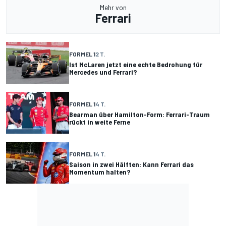
Mehr von
Ferrari
FORMEL 1
2 T.
Ist McLaren jetzt eine echte Bedrohung für
Mercedes und Ferrari?
FORMEL 1
4 T.
Bearman über Hamilton-Form: Ferrari-Traum
rückt in weite Ferne
FORMEL 1
4 T.
Saison in zwei Hälften: Kann Ferrari das
Momentum halten?