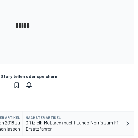
 Story teilen oder speichern
ER ARTIKEL
NÄCHSTER ARTIKEL
on 2018 zu
Offiziell: McLaren macht Lando Norris zum F1-
hen lassen
Ersatzfahrer