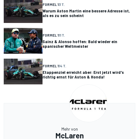
FORMEL 1
3 T.
Warum Aston Martin eine bessere Adresse ist,
als es zu sein scheint
FORMEL 1
11 T.
Sainz & Alonso hoffen: Bald wieder ein
spanischer Weltmeister
FORMEL 1
14 T.
Etappenziel erreicht aber: Erst jetzt wird's
richtig ernst für Aston & Honda!
Mehr von
McLaren