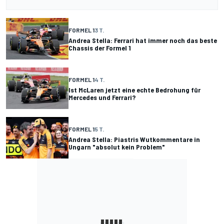
FORMEL 1
3 T.
Andrea Stella: Ferrari hat immer noch das beste
Chassis der Formel 1
FORMEL 1
4 T.
Ist McLaren jetzt eine echte Bedrohung für
Mercedes und Ferrari?
FORMEL 1
5 T.
Andrea Stella: Piastris Wutkommentare in
Ungarn "absolut kein Problem"