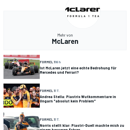
Mehr von
McLaren
FORMEL 1
16 h
Ist McLaren jetzt eine echte Bedrohung für
Mercedes und Ferrari?
FORMEL 1
1 T.
Andrea Stella: Piastris Wutkommentare in
Ungarn "absolut kein Problem"
FORMEL 1
1 T.
Norris stellt klar: Piastri-Duell machte mich zu
einem besseren Fahrer