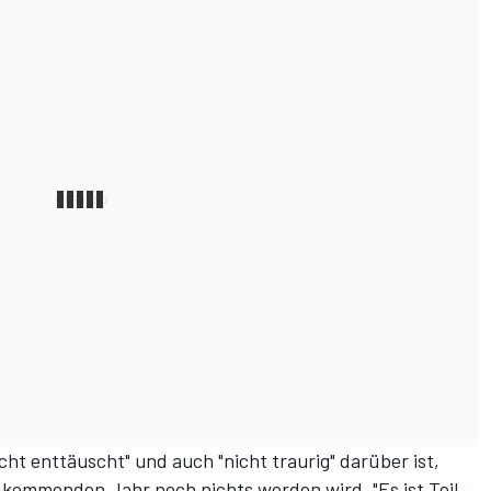
cht enttäuscht" und auch "nicht traurig" darüber ist,
 kommenden Jahr noch nichts werden wird. "Es ist Teil