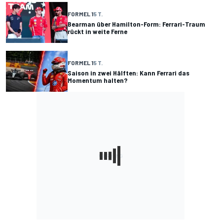
FORMEL 1
5 T.
Bearman über Hamilton-Form: Ferrari-Traum
rückt in weite Ferne
FORMEL 1
5 T.
Saison in zwei Hälften: Kann Ferrari das
Momentum halten?