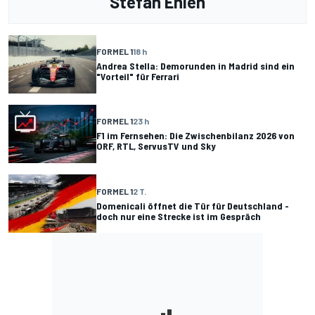
Stefan Ehlen
FORMEL 1
18 h
Andrea Stella: Demorunden in Madrid sind ein
"Vorteil" für Ferrari
FORMEL 1
23 h
F1 im Fernsehen: Die Zwischenbilanz 2026 von
ORF, RTL, ServusTV und Sky
FORMEL 1
2 T.
Domenicali öffnet die Tür für Deutschland -
doch nur eine Strecke ist im Gespräch