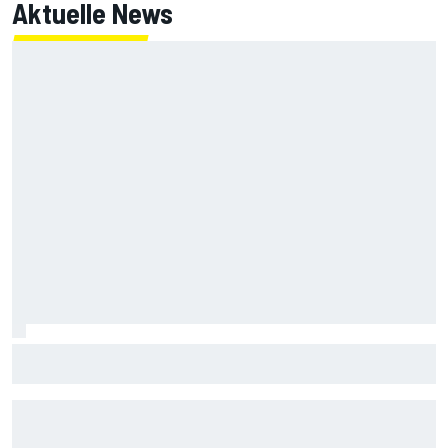
Aktuelle News
Mercedes stellt klar: Haben in der ersten Saisonhälfte
nicht "dominiert"