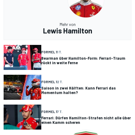
Mehr von
Lewis Hamilton
FORMEL 1
1 T.
Bearman über Hamilton-Form: Ferrari-Traum
rückt in weite Ferne
FORMEL 1
2 T.
Saison in zwei Hälften: Kann Ferrari das
Momentum halten?
FORMEL 1
7 T.
Ferrari: Dürfen Hamilton-Strafen nicht alle über
einen Kamm scheren