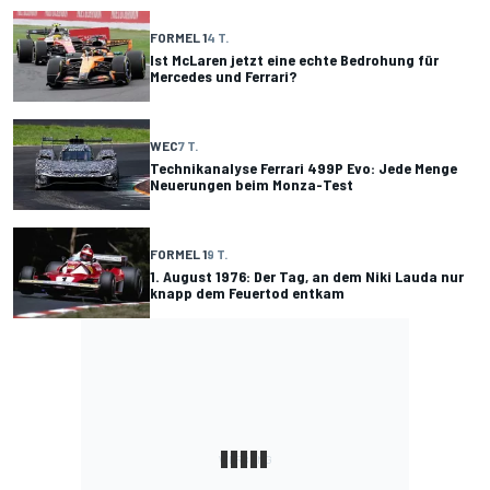
FORMEL 1
4 T.
Ist McLaren jetzt eine echte Bedrohung für
Mercedes und Ferrari?
WEC
7 T.
Technikanalyse Ferrari 499P Evo: Jede Menge
Neuerungen beim Monza-Test
FORMEL 1
9 T.
1. August 1976: Der Tag, an dem Niki Lauda nur
knapp dem Feuertod entkam