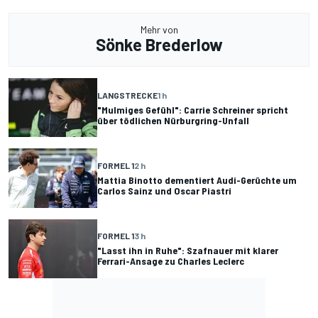
Mehr von
Sönke Brederlow
LANGSTRECKE
1 h
"Mulmiges Gefühl": Carrie Schreiner spricht
über tödlichen Nürburgring-Unfall
FORMEL 1
2 h
Mattia Binotto dementiert Audi-Gerüchte um
Carlos Sainz und Oscar Piastri
FORMEL 1
3 h
"Lasst ihn in Ruhe": Szafnauer mit klarer
Ferrari-Ansage zu Charles Leclerc