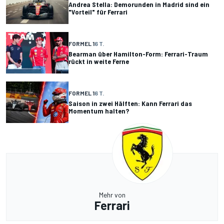
Andrea Stella: Demorunden in Madrid sind ein
"Vorteil" für Ferrari
FORMEL 1
6 T.
Bearman über Hamilton-Form: Ferrari-Traum
rückt in weite Ferne
FORMEL 1
6 T.
Saison in zwei Hälften: Kann Ferrari das
Momentum halten?
Mehr von
Ferrari