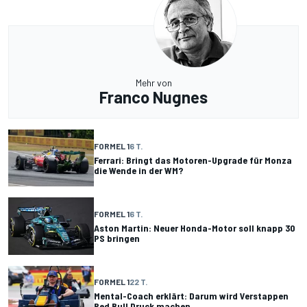
Mehr von
Franco Nugnes
FORMEL 1
6 T.
Ferrari: Bringt das Motoren-Upgrade für Monza
die Wende in der WM?
FORMEL 1
6 T.
Aston Martin: Neuer Honda-Motor soll knapp 30
PS bringen
FORMEL 1
22 T.
Mental-Coach erklärt: Darum wird Verstappen
Red Bull Druck machen