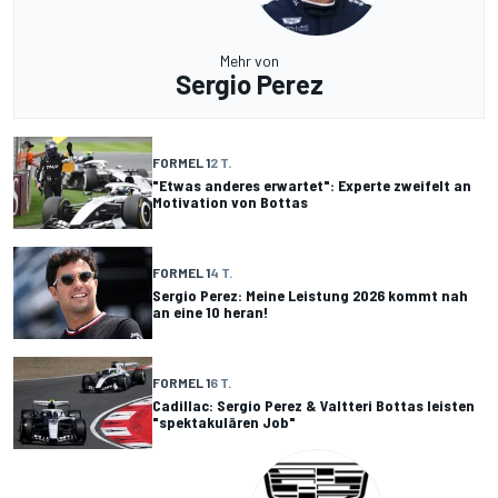
Mehr von
Sergio Perez
FORMEL 1
2 T.
"Etwas anderes erwartet": Experte zweifelt an
Motivation von Bottas
FORMEL 1
4 T.
Sergio Perez: Meine Leistung 2026 kommt nah
an eine 10 heran!
FORMEL 1
6 T.
Cadillac: Sergio Perez & Valtteri Bottas leisten
"spektakulären Job"