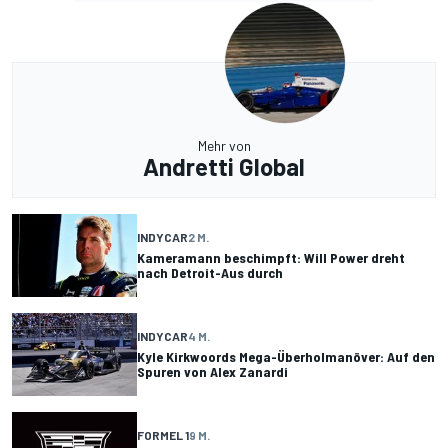
Mehr von
Andretti Global
INDYCAR
2 M.
Kameramann beschimpft: Will Power dreht
nach Detroit-Aus durch
INDYCAR
4 M.
Kyle Kirkwoords Mega-Überholmanöver: Auf den
Spuren von Alex Zanardi
FORMEL 1
9 M.