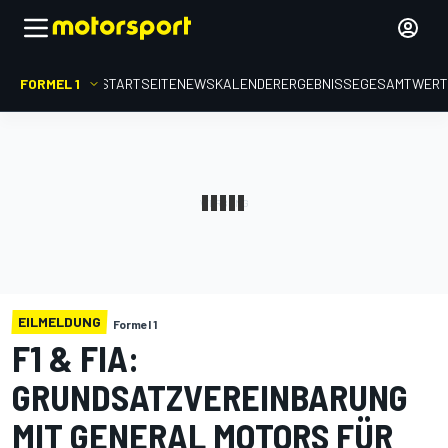
FORMEL 1
STARTSEITE
NEWS
KALENDER
ERGEBNISSE
GESAMTWER
EILMELDUNG
Formel 1
F1 & FIA:
GRUNDSATZVEREINBARUNG
MIT GENERAL MOTORS FÜR