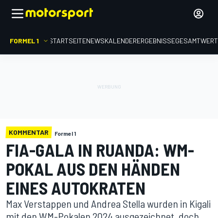
FORMEL 1
STARTSEITE
NEWS
KALENDER
ERGEBNISSE
GESAMTWER
KOMMENTAR
Formel 1
FIA-GALA IN RUANDA: WM-
POKAL AUS DEN HÄNDEN
EINES AUTOKRATEN
Max Verstappen und Andrea Stella wurden in Kigali
mit den WM-Pokalen 2024 ausgezeichnet, doch