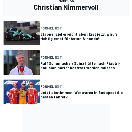
Mehr von
Christian Nimmervoll
FORMEL 1
12 T.
Etappenziel erreicht aber: Erst jetzt wird's
richtig ernst für Aston & Honda!
FORMEL 1
12 T.
Ralf Schumacher: Sainz hätte nach Piastri-
Kollision härter bestraft werden müssen
FORMEL 1
13 T.
Jetzt abstimmen: Wer waren in Budapest die
besten Fahrer?