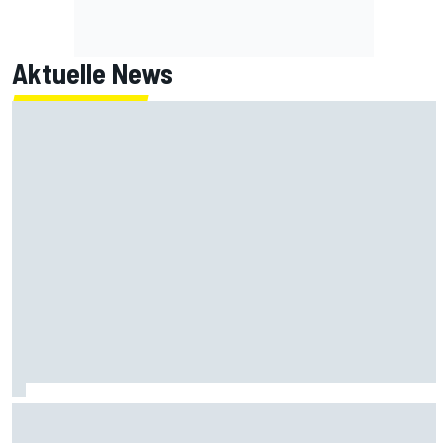
Aktuelle News
MotoGP-Liveticker Silverstone: Aprilia-Trio im Sprint vorn,
Marquez P9