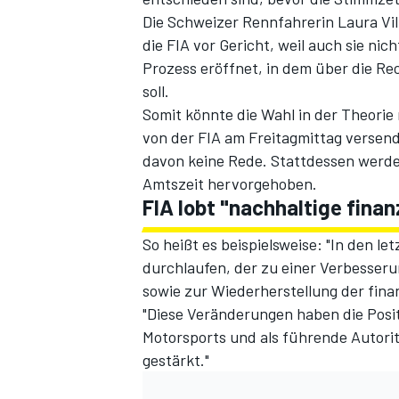
Die Schweizer Rennfahrerin Laura Vil
die FIA vor Gericht
, weil auch sie ni
Prozess eröffnet, in dem über die R
soll.
Somit könnte die Wahl in der Theorie 
von der FIA am Freitagmittag versend
davon keine Rede. Stattdessen werden
Amtszeit hervorgehoben.
FIA lobt "nachhaltige fina
SPORTWAGEN
So heißt es beispielsweise: "In den l
durchlaufen, der zu einer Verbesse
sowie zur Wiederherstellung der fina
"Diese Veränderungen haben die Posi
Motorsports und als führende Autorit
gestärkt."