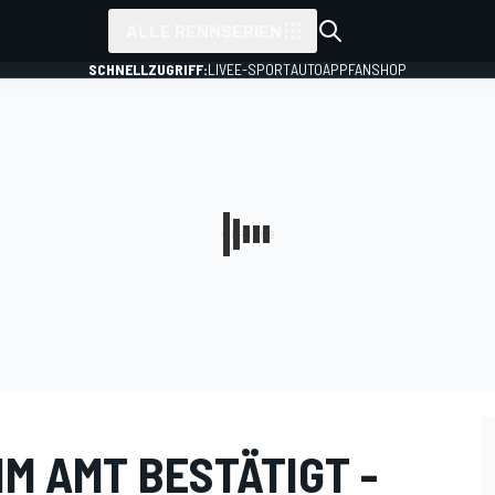
ALLE RENNSERIEN
SCHNELLZUGRIFF:
LIVE
E-SPORT
AUTO
APP
FANSHOP
IM AMT BESTÄTIGT -