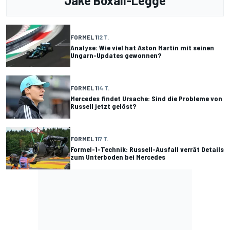
Jake Boxall-Legge
FORMEL 1
12 T.
Analyse: Wie viel hat Aston Martin mit seinen
Ungarn-Updates gewonnen?
FORMEL 1
14 T.
Mercedes findet Ursache: Sind die Probleme von
Russell jetzt gelöst?
FORMEL 1
17 T.
Formel-1-Technik: Russell-Ausfall verrät Details
zum Unterboden bei Mercedes