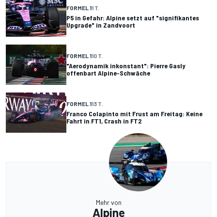
FORMEL 1
1 T.
P5 in Gefahr: Alpine setzt auf "signifikantes
Upgrade" in Zandvoort
FORMEL 1
10 T.
"Aerodynamik inkonstant": Pierre Gasly
offenbart Alpine-Schwäche
FORMEL 1
13 T.
Franco Colapinto mit Frust am Freitag: Keine
Fahrt in FT1, Crash in FT2
Mehr von
Alpine