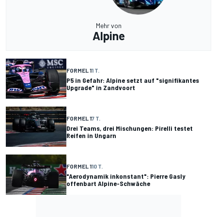
Mehr von
Alpine
FORMEL 1
1 T.
P5 in Gefahr: Alpine setzt auf "signifikantes
Upgrade" in Zandvoort
FORMEL 1
7 T.
Drei Teams, drei Mischungen: Pirelli testet
Reifen in Ungarn
FORMEL 1
10 T.
"Aerodynamik inkonstant": Pierre Gasly
offenbart Alpine-Schwäche