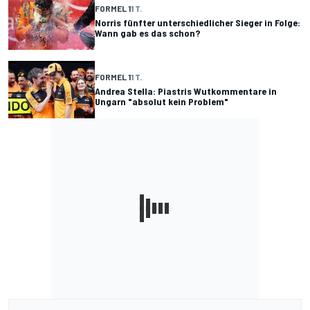
FORMEL 1
1 T.
Norris fünfter unterschiedlicher Sieger in Folge:
Wann gab es das schon?
FORMEL 1
1 T.
Andrea Stella: Piastris Wutkommentare in
Ungarn "absolut kein Problem"