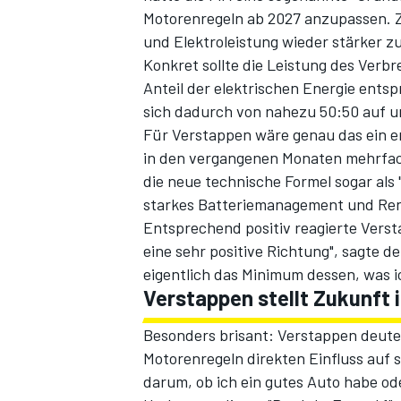
Motorenregeln ab 2027 anzupassen. Z
und Elektroleistung wieder stärker z
Konkret sollte die Leistung des Ver
Anteil der elektrischen Energie ents
sich dadurch von nahezu 50:50 auf u
Für Verstappen wäre genau das ein e
in den vergangenen Monaten mehrfac
die neue technische Formel sogar als 
starkes Batteriemanagement und Renne
SPORTWAGEN
Entsprechend positiv reagierte Versta
eine sehr positive Richtung", sagte d
eigentlich das Minimum dessen, was ic
Verstappen stellt Zukunft i
Besonders brisant: Verstappen deutet
Motorenregeln direkten Einfluss auf 
darum, ob ich ein gutes Auto habe ode