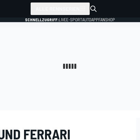
ALLE RENNSERIEN
SCHNELLZUGRIFF:
LIVE
E-SPORT
AUTO
APP
FANSHOP
 UND FERRARI