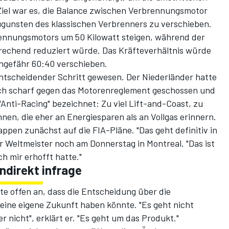
iel war es, die Balance zwischen Verbrennungsmotor
ugunsten des klassischen Verbrenners zu verschieben.
brennungsmotors um 50 Kilowatt steigen, während der
prechend reduziert würde. Das Kräfteverhältnis würde
ngefähr 60:40 verschieben.
ntscheidender Schritt gewesen. Der Niederländer hatte
h scharf gegen das Motorenreglement geschossen und
"Anti-Racing" bezeichnet: Zu viel Lift-and-Coast, zu
n, die eher an Energiesparen als an Vollgas erinnern.
ppen zunächst auf die FIA-Pläne. "Das geht definitiv in
er Weltmeister noch am Donnerstag in Montreal. "Das ist
h mir erhofft hatte."
ndirekt infrage
e offen an, dass die Entscheidung über die
seine eigene Zukunft haben könnte. "Es geht nicht
r nicht", erklärt er. "Es geht um das Produkt."