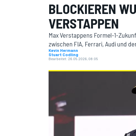
BLOCKIEREN W
VERSTAPPEN
Max Verstappens Formel-1-Zukunft
zwischen FIA, Ferrari, Audi und d
Kevin Hermann
Stuart Codling
MOTOGP
Bearbeitet:
26.05.2026, 08:05