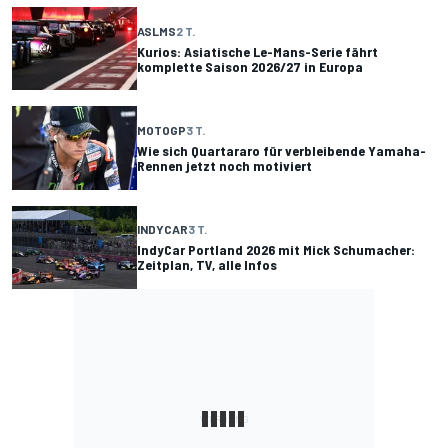
ASLMS
2 T.
Kurios: Asiatische Le-Mans-Serie fährt
komplette Saison 2026/27 in Europa
MOTOGP
3 T.
Wie sich Quartararo für verbleibende Yamaha-
Rennen jetzt noch motiviert
INDYCAR
3 T.
IndyCar Portland 2026 mit Mick Schumacher:
Zeitplan, TV, alle Infos