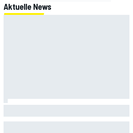
Aktuelle News
IndyCar Portland 2026: Keine Power! Neuntes Q1-Aus für
Mick Schumacher