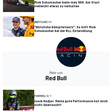
Mick Schumacher beim Indy 500: Am Start
vielleicht etwas zu verhalten
INDYCAR
2 M.
"Nützliche Dämpfertests": So hilft Mick
Schumacher bei der RLL-Entwicklung
Mehr von
Red Bull
FORMEL 1
2 T.
Isack Hadjar: Meine gute Performance hat mich
nicht überrascht!