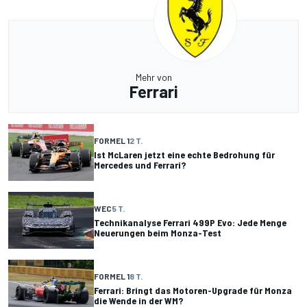
Mehr von
Ferrari
FORMEL 1
2 T.
Ist McLaren jetzt eine echte Bedrohung für
Mercedes und Ferrari?
WEC
5 T.
Technikanalyse Ferrari 499P Evo: Jede Menge
Neuerungen beim Monza-Test
FORMEL 1
8 T.
Ferrari: Bringt das Motoren-Upgrade für Monza
die Wende in der WM?