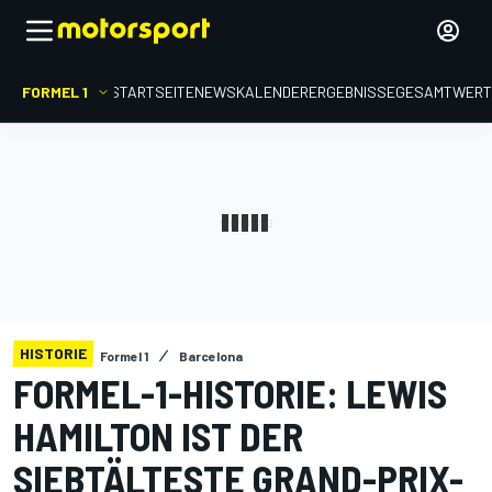
FORMEL 1
STARTSEITE
NEWS
KALENDER
ERGEBNISSE
GESAMTWER
HISTORIE
Formel 1
Barcelona
FORMEL-1-HISTORIE: LEWIS
HAMILTON IST DER
SIEBTÄLTESTE GRAND-PRIX-