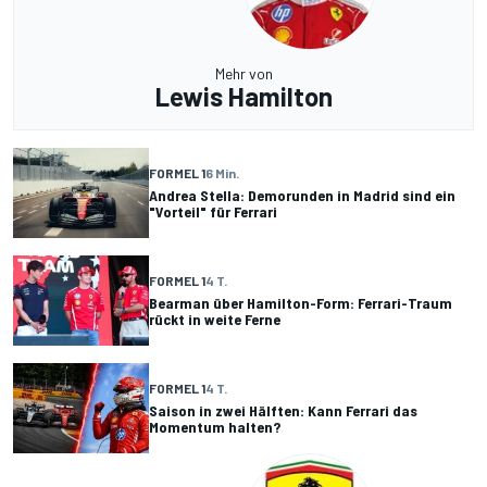
Mehr von
Lewis Hamilton
FORMEL 1
6 Min.
Andrea Stella: Demorunden in Madrid sind ein
"Vorteil" für Ferrari
FORMEL 1
4 T.
Bearman über Hamilton-Form: Ferrari-Traum
rückt in weite Ferne
FORMEL 1
4 T.
Saison in zwei Hälften: Kann Ferrari das
Momentum halten?