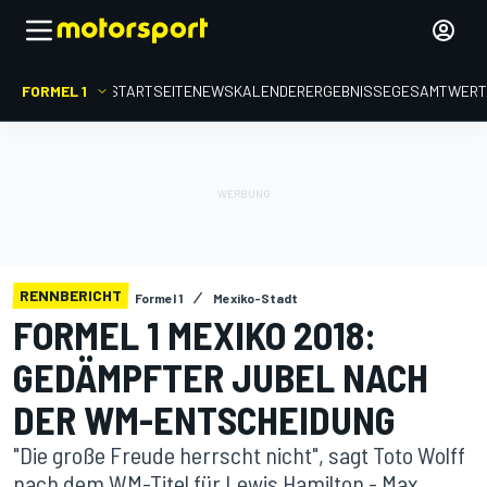
FORMEL 1
STARTSEITE
NEWS
KALENDER
ERGEBNISSE
GESAMTWER
RENNBERICHT
Formel 1
Mexiko-Stadt
FORMEL 1 MEXIKO 2018:
GEDÄMPFTER JUBEL NACH
DER WM-ENTSCHEIDUNG
"Die große Freude herrscht nicht", sagt Toto Wolff
nach dem WM-Titel für Lewis Hamilton - Max