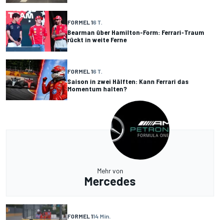
FORMEL 1
6 T.
Bearman über Hamilton-Form: Ferrari-Traum
rückt in weite Ferne
FORMEL 1
6 T.
Saison in zwei Hälften: Kann Ferrari das
Momentum halten?
Mehr von
Mercedes
FORMEL 1
14 Min.