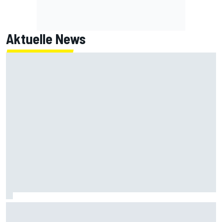
Aktuelle News
"Hat bislang ausgereicht": So geht Mercedes bei der
Entwicklung vor