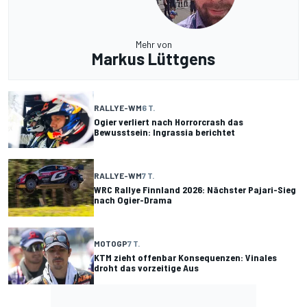
Mehr von
Markus Lüttgens
RALLYE-WM
6 T.
Ogier verliert nach Horrorcrash das
Bewusstsein: Ingrassia berichtet
RALLYE-WM
7 T.
WRC Rallye Finnland 2026: Nächster Pajari-Sieg
nach Ogier-Drama
MOTOGP
7 T.
KTM zieht offenbar Konsequenzen: Vinales
droht das vorzeitige Aus