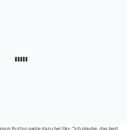
nson Button sagte dazu bei
Sky
: "Ich glaube, das liegt