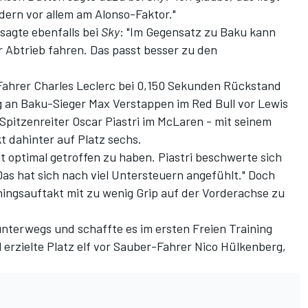
dern vor allem am Alonso-Faktor."
agte ebenfalls bei
Sky
: "Im Gegensatz zu Baku kann
r Abtrieb fahren. Das passt besser zu den
i-Fahrer Charles Leclerc bei 0,150 Sekunden Rückstand
ng an Baku-Sieger Max Verstappen im Red Bull vor Lewis
pitzenreiter
Oscar Piastri im McLaren - mit seinem
t dahinter auf Platz sechs.
 optimal getroffen zu haben. Piastri beschwerte sich
s hat sich nach viel Untersteuern angefühlt." Doch
ingsauftakt mit zu wenig Grip auf der Vorderachse zu
nterwegs und schaffte es im ersten Freien Training
l erzielte Platz elf vor Sauber-Fahrer Nico Hülkenberg,