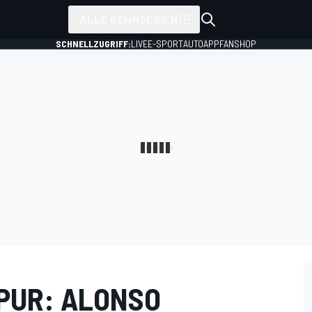
ALLE RENNSERIEN
SCHNELLZUGRIFF:
LIVE
E-SPORT
AUTO
APP
FANSHOP
APUR: ALONSO