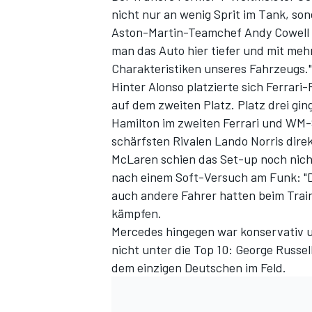
nicht nur an wenig Sprit im Tank, son
Aston-Martin-Teamchef Andy Cowell s
man das Auto hier tiefer und mit meh
Charakteristiken unseres Fahrzeugs."
Hinter Alonso platzierte sich Ferrar
auf dem zweiten Platz. Platz drei gi
Hamilton im zweiten Ferrari und
WM-S
schärfsten Rivalen Lando Norris direk
McLaren schien das Set-up noch nicht
SPORTWAGEN
nach einem Soft-Versuch am Funk: "Da
auch andere Fahrer hatten beim Train
kämpfen.
Mercedes hingegen war konservativ u
nicht unter die Top 10: George Russel
dem einzigen Deutschen im Feld.