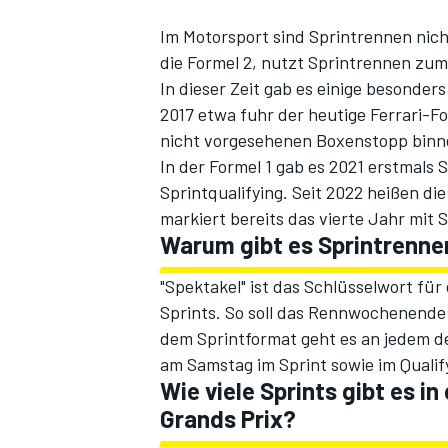
Im Motorsport sind Sprintrennen nich
die Formel 2, nutzt Sprintrennen zum 
In dieser Zeit gab es einige besonder
2017 etwa fuhr der heutige Ferrari-F
nicht vorgesehenen Boxenstopp binne
In der Formel 1 gab es 2021 erstmals 
Sprintqualifying.
Seit 2022 heißen die 
markiert bereits das vierte Jahr mit 
SPORTWAGEN
Warum gibt es Sprintrennen
"Spektakel" ist das Schlüsselwort fü
Sprints. So soll das Rennwochenend
dem Sprintformat geht es an jedem de
am Samstag im Sprint sowie im Qualif
Wie viele Sprints gibt es i
Grands Prix?