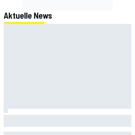
Aktuelle News
MotoGP-Liveticker Silverstone: Jorge Martin mit Rekord
auf Pole