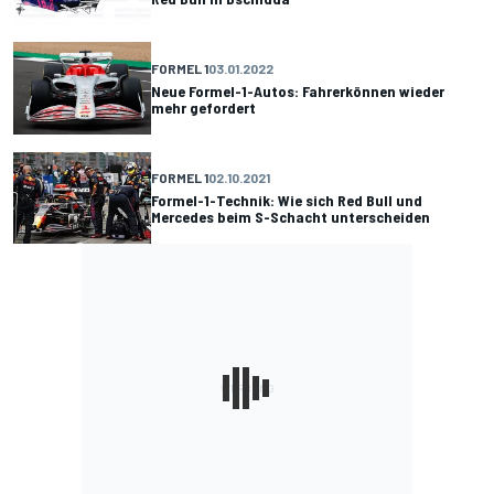
FORMEL 1
03.01.2022
Neue Formel-1-Autos: Fahrerkönnen wieder
mehr gefordert
FORMEL 1
02.10.2021
Formel-1-Technik: Wie sich Red Bull und
Mercedes beim S-Schacht unterscheiden