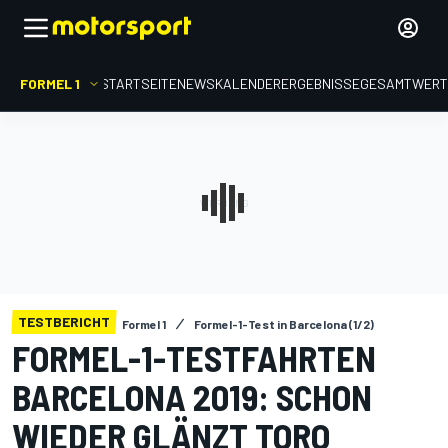
FORMEL 1
STARTSEITE
NEWS
KALENDER
ERGEBNISSE
GESAMTWER
TESTBERICHT
Formel 1
Formel-1-Test in Barcelona (1/2)
FORMEL-1-TESTFAHRTEN
BARCELONA 2019: SCHON
WIEDER GLÄNZT TORO