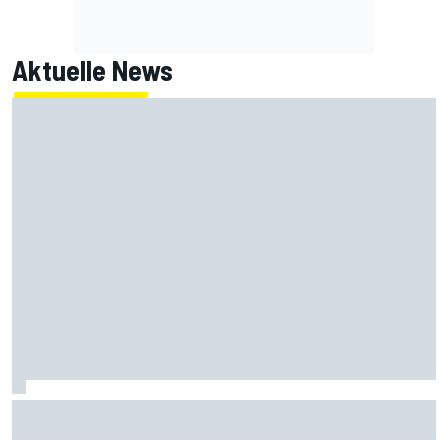
Aktuelle News
Warum Aston Martin eine bessere Adresse ist, als es zu
sein scheint