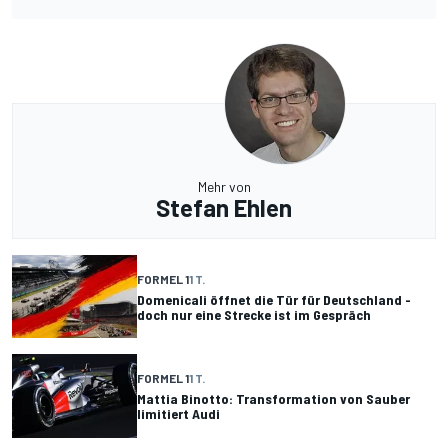
Mehr von
Stefan Ehlen
FORMEL 1
1 T.
Domenicali öffnet die Tür für Deutschland -
doch nur eine Strecke ist im Gespräch
FORMEL 1
1 T.
Mattia Binotto: Transformation von Sauber
limitiert Audi