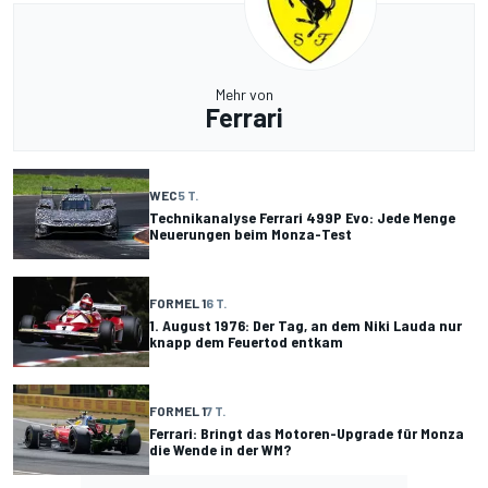
Mehr von
Ferrari
WEC
5 T.
Technikanalyse Ferrari 499P Evo: Jede Menge
Neuerungen beim Monza-Test
FORMEL 1
6 T.
1. August 1976: Der Tag, an dem Niki Lauda nur
knapp dem Feuertod entkam
FORMEL 1
7 T.
Ferrari: Bringt das Motoren-Upgrade für Monza
die Wende in der WM?