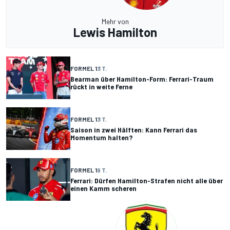
Mehr von
Lewis Hamilton
FORMEL 1
3 T.
Bearman über Hamilton-Form: Ferrari-Traum
rückt in weite Ferne
FORMEL 1
3 T.
Saison in zwei Hälften: Kann Ferrari das
Momentum halten?
FORMEL 1
9 T.
Ferrari: Dürfen Hamilton-Strafen nicht alle über
einen Kamm scheren