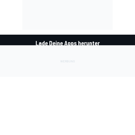
Lade Deine Apps herunter
Soziale Netzwerke
InsideEvs.de
Motor1.com
Motorsportjobs.com