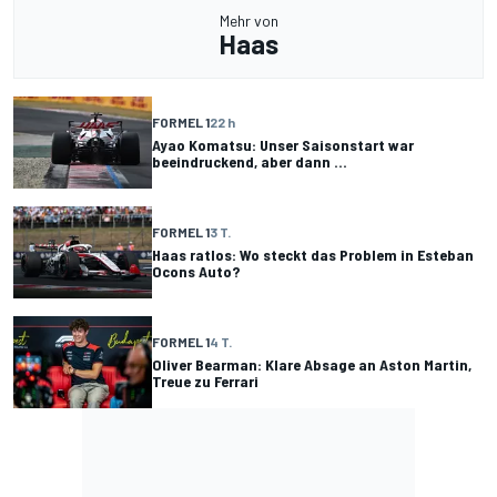
Mehr von
Haas
FORMEL 1
22 h
Ayao Komatsu: Unser Saisonstart war
beeindruckend, aber dann ...
FORMEL 1
3 T.
Haas ratlos: Wo steckt das Problem in Esteban
Ocons Auto?
FORMEL 1
4 T.
Oliver Bearman: Klare Absage an Aston Martin,
Treue zu Ferrari