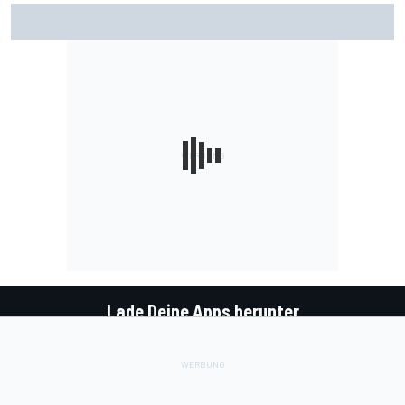
FIA erklärt das Dilemma mit den Algorithmen in den F1-
Powerunits
Lade Deine Apps herunter