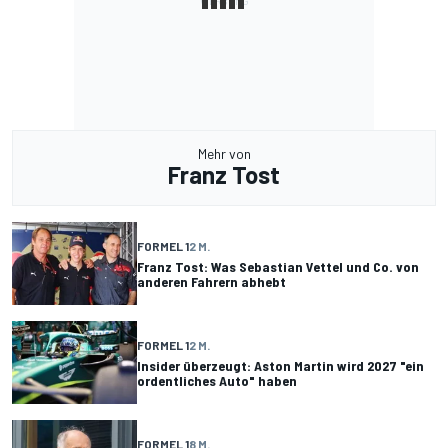
Mehr von
Franz Tost
FORMEL 1
2 M.
Franz Tost: Was Sebastian Vettel und Co. von
anderen Fahrern abhebt
FORMEL 1
2 M.
Insider überzeugt: Aston Martin wird 2027 "ein
ordentliches Auto" haben
FORMEL 1
8 M.