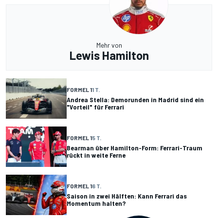
Mehr von
Lewis Hamilton
FORMEL 1
1 T.
Andrea Stella: Demorunden in Madrid sind ein
"Vorteil" für Ferrari
FORMEL 1
5 T.
Bearman über Hamilton-Form: Ferrari-Traum
rückt in weite Ferne
FORMEL 1
6 T.
Saison in zwei Hälften: Kann Ferrari das
Momentum halten?