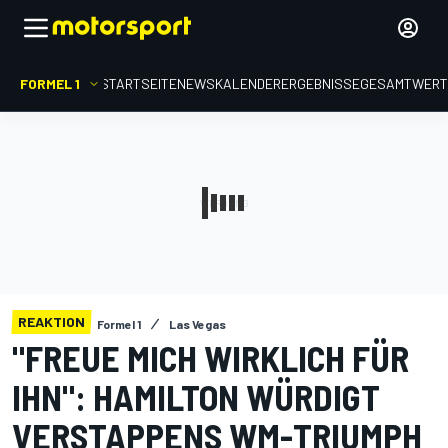
FORMEL 1
STARTSEITE
NEWS
KALENDER
ERGEBNISSE
GESAMTWER
REAKTION
Formel 1
Las Vegas
"FREUE MICH WIRKLICH FÜR
IHN": HAMILTON WÜRDIGT
VERSTAPPENS WM-TRIUMPH