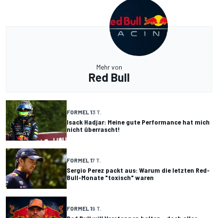
Mehr von
Red Bull
FORMEL 1
3 T.
Isack Hadjar: Meine gute Performance hat mich
nicht überrascht!
FORMEL 1
7 T.
Sergio Perez packt aus: Warum die letzten Red-
Bull-Monate "toxisch" waren
FORMEL 1
9 T.