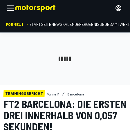
FORMEL 1
STARTSEITE
NEWS
KALENDER
ERGEBNISSE
GESAMTWER
TRAININGSBERICHT
Formel 1
Barcelona
FT2 BARCELONA: DIE ERSTEN
DREI INNERHALB VON 0,057
SEKUNDEN!