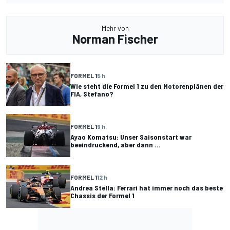
Mehr von
Norman Fischer
FORMEL 1
5 h
Wie steht die Formel 1 zu den Motorenplänen der
FIA, Stefano?
FORMEL 1
9 h
Ayao Komatsu: Unser Saisonstart war
beeindruckend, aber dann ...
FORMEL 1
12 h
Andrea Stella: Ferrari hat immer noch das beste
Chassis der Formel 1