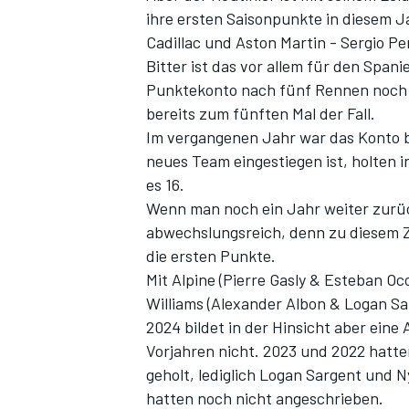
ihre ersten Saisonpunkte in diesem Ja
Cadillac und Aston Martin - Sergio Pe
Bitter ist das vor allem für den Span
Punktekonto nach fünf Rennen noch be
bereits zum fünften Mal der Fall.
Im vergangenen Jahr war das Konto bei
neues Team eingestiegen ist, holten i
es 16.
Wenn man noch ein Jahr weiter zurück
SPORTWAGEN
abwechslungsreich, denn zu diesem Z
die ersten Punkte.
Mit Alpine (Pierre Gasly & Esteban Oc
Williams (Alexander Albon & Logan Sa
2024 bildet in der Hinsicht aber eine
Vorjahren nicht. 2023 und 2022 hatt
geholt, lediglich Logan Sargent und 
hatten noch nicht angeschrieben.