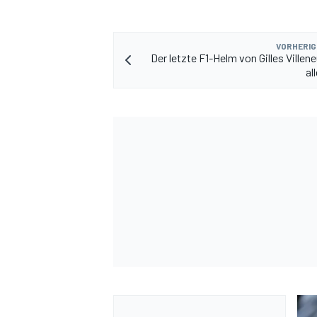
VORHERIG
Der letzte F1-Helm von Gilles Villen
al