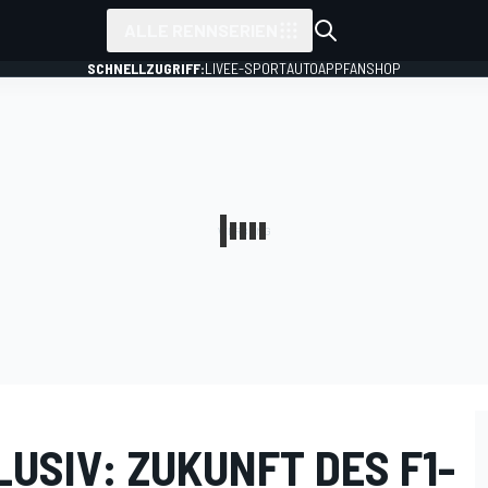
ALLE RENNSERIEN
SCHNELLZUGRIFF:
LIVE
E-SPORT
AUTO
APP
FANSHOP
USIV: ZUKUNFT DES F1-