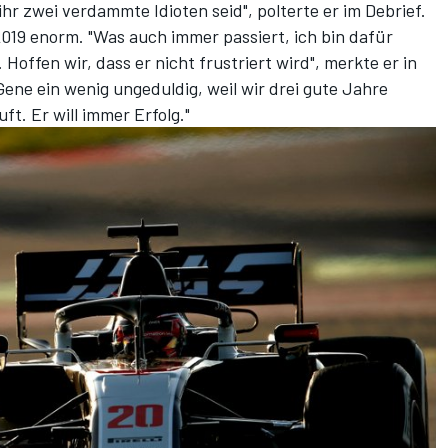
ihr zwei verdammte Idioten seid", polterte er im Debrief.
019 enorm. "Was auch immer passiert, ich bin dafür
offen wir, dass er nicht frustriert wird", merkte er in
 Gene ein wenig ungeduldig, weil wir drei gute Jahre
ft. Er will immer Erfolg."