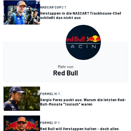
NASCAR CUP
2 T.
Verstappen in die NASCAR? Trackhouse-Chef
schließt das nicht aus
Mehr von
Red Bull
FORMEL 1
5 T.
Sergio Perez packt aus: Warum die letzten Red-
Bull-Monate "toxisch" waren
FORMEL 1
7 T.
Red Bull will Verstappen halten - doch alles