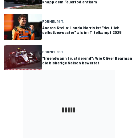
knapp dem Feuertod entkam
FORMEL 1
6 T.
Andrea Stella: Lando Norris ist "deutlich
selbstbewusster" als im Titelkampf 2025
FORMEL 1
6 T.
"Irgendwann frustrierend": Wie Oliver Bearman
die bisherige Saison bewertet